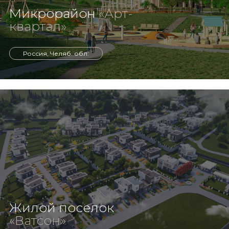
Микрорайон
«Арт-
квартал»
Россия, Челяб. обл.
Жилой поселок
«Ватсон»