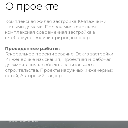
О проекте
Комплексная жилая застройка 10-этажными
жилыми домами. Первая многоэтажная
комплексная современная застройка в
г.Чебаркуле, вблизи природных озер.
Проведенные работы:
Генеральное проектирование, Эскиз застройки,
Инженерные изыскания, Проектная и рабочая
документация на объекты капитального
строительства, Проекты наружных инженерных
сетей​​​​​​​, Авторский надзор
Разработали план проект,
ГЕНЕРАЛЬНОЕ
обеспечивающий основу для
ПРОЕКТИРОВАНИЕ
строительства и использования
пространства.