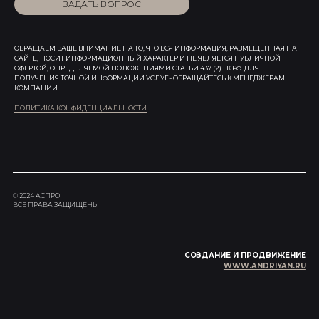
ЗАДАТЬ ВОПРОС
ОБРАЩАЕМ ВАШЕ ВНИМАНИЕ НА ТО, ЧТО ВСЯ ИНФОРМАЦИЯ, РАЗМЕЩЕННАЯ НА
САЙТЕ, НОСИТ ИНФОРМАЦИОННЫЙ ХАРАКТЕР И НЕ ЯВЛЯЕТСЯ ПУБЛИЧНОЙ
ОФЕРТОЙ, ОПРЕДЕЛЯЕМОЙ ПОЛОЖЕНИЯМИ СТАТЬИ 437 (2) ГК РФ. ДЛЯ
ПОЛУЧЕНИЯ ТОЧНОЙ ИНФОРМАЦИИ УСЛУГ - ОБРАЩАЙТЕСЬ К МЕНЕДЖЕРАМ
КОМПАНИИ.
ПОЛИТИКА КОНФИДЕНЦИАЛЬНОСТИ
© 2024 АСПРО
ВСЕ ПРАВА ЗАЩИЩЕНЫ
СОЗДАНИЕ И ПРОДВИЖЕНИЕ
WWW.ANDRIYAN.RU