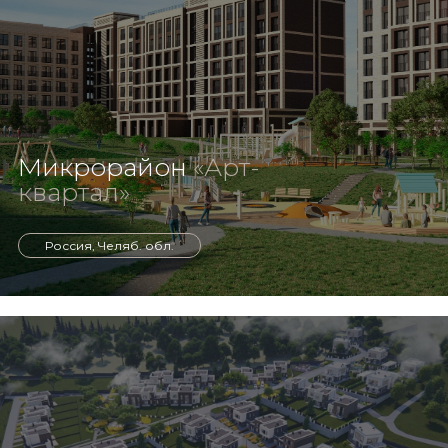
Микрорайон
«Арт-
квартал»
Россия, Челяб. обл.