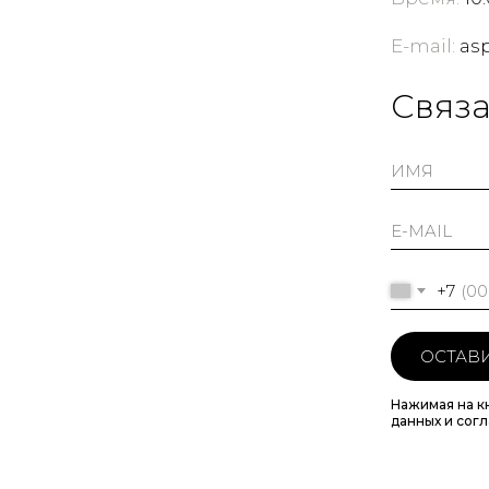
E-mail:
as
Cвяза
+7
ОСТАВИ
Нажимая на к
данных и сог