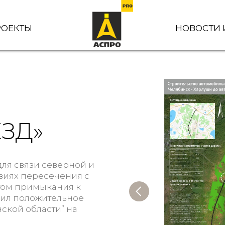
РОЕКТЫ
НОВОСТИ 
ЕЗД»
для связи северной и
овиях пересечения с
том примыкания к
чил положительное
ской области” на