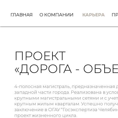
ГЛАВНАЯ
О КОМПАНИИ
КАРЬЕРА
П
ПРОЕКТ
«ДОРОГА - ОБЪ
4-полосная магистраль, предназначенная 
западной части города. Реализована в усл
крупными магистральными сетями и с уче
крупным жилым кварталам. Успешно полу
заключение в ОГАУ “Госэкспертиза Челябин
проект жизненного цикла.