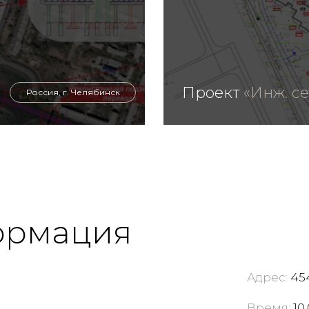
Проект
«Инж. се
Россия, г. Челябинск
ормация
Адрес:
454
Время:
10.