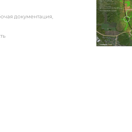
очая документация,
ть